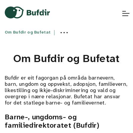
Gå til hovedinnhold
Gå til hovedmeny
Gå til fremsiden
Om Bufdir og Bufetat
Om Bufdir og Bufetat
Bufdir er eit fagorgan på områda barnevern,
barn, ungdom og oppvekst, adopsjon, familievern,
likestilling og ikkje-diskriminering og vald og
overgrep i nære relasjonar. Bufetat har ansvar
for det statlege barne- og familievernet.
Barne-, ungdoms- og
familiedirektoratet (Bufdir)