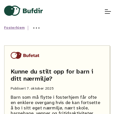
Gå til hovedinnhold
Gå til hovedmeny
Gå til fremsiden
Fosterhjem
Kunne du stilt opp for barn i
ditt nærmiljø?
Publisert
7. oktober 2025
Barn som må flytte i fosterhjem får ofte
en enklere overgang hvis de kan fortsette
å bo i sitt eget nærmiljø, nært skole,
barnehage, venner og fritidsaktiviteter.