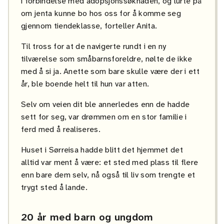
i forbindelse med adopsjonssøknaden, og lurte på
om jenta kunne bo hos oss for å komme seg
gjennom tiendeklasse, forteller Anita.
Til tross for at de navigerte rundt i en ny
tilværelse som småbarnsforeldre, nølte de ikke
med å si ja. Anette som bare skulle være der i ett
år, ble boende helt til hun var atten.
Selv om veien dit ble annerledes enn de hadde
sett for seg, var drømmen om en stor familie i
ferd med å realiseres.
Huset i Sørreisa hadde blitt det hjemmet det
alltid var ment å være: et sted med plass til flere
enn bare dem selv, nå også til liv som trengte et
trygt sted å lande.
20 år med barn og ungdom