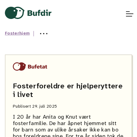
Gå til hovedinnhold
Gå til hovedmeny
Gå til fremsiden
Fosterhjem
Fosterforeldre er hjelperyttere
i livet
Publisert
29. juli 2025
I 20 år har Anita og Knut vært
fosterfamilie. De har åpnet hjemmet sitt
for barn som av ulike årsaker ikke kan bo
hos foreldrene sine. For tre år siden tok de