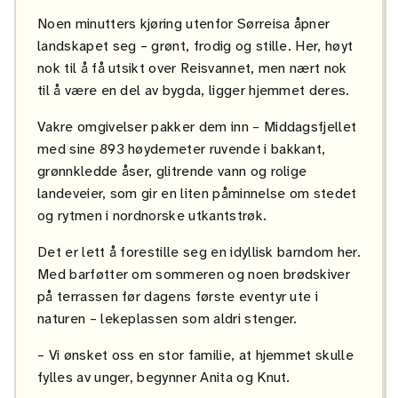
Noen minutters kjøring utenfor Sørreisa åpner
landskapet seg – grønt, frodig og stille. Her, høyt
nok til å få utsikt over Reisvannet, men nært nok
til å være en del av bygda, ligger hjemmet deres.
Vakre omgivelser pakker dem inn – Middagsfjellet
med sine 893 høydemeter ruvende i bakkant,
grønnkledde åser, glitrende vann og rolige
landeveier, som gir en liten påminnelse om stedet
og rytmen i nordnorske utkantstrøk.
Det er lett å forestille seg en idyllisk barndom her.
Med barføtter om sommeren og noen brødskiver
på terrassen før dagens første eventyr ute i
naturen – lekeplassen som aldri stenger.
– Vi ønsket oss en stor familie, at hjemmet skulle
fylles av unger, begynner Anita og Knut.