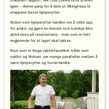
stabelen i august, fikk Oda Linnea innta scenen
igjen – denne gang for å dele ut Vikingtrøya til
etappens beste hjelperytter.
Rollen som hjelperytter handler om å stille opp
for andre, og gjøre en innsats som kanskje ikke
alltid vises på resultattavla – men som er helt
avgjørende for at laget skal lykkes.
Knut som er ihuga sykkelfanatiker, både som
syklist og tilskuer, ser mange paralleller mellom å
være hjelperytter og fosterfamilie.