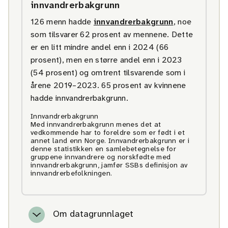
innvandrerbakgrunn
126 menn hadde
innvandrerbakgrunn
, noe
som tilsvarer 62 prosent av mennene. Dette
er en litt mindre andel enn i 2024 (66
prosent), men en større andel enn i 2023
(54 prosent) og omtrent tilsvarende som i
årene 2019–2023. 65 prosent av kvinnene
hadde innvandrerbakgrunn.
Innvandrerbakgrunn
Med innvandrerbakgrunn menes det at
vedkommende har to foreldre som er født i et
annet land enn Norge. Innvandrerbakgrunn er i
denne statistikken en samlebetegnelse for
gruppene innvandrere og norskfødte med
innvandrerbakgrunn, jamfør SSBs definisjon av
innvandrerbefolkningen.
Om datagrunnlaget