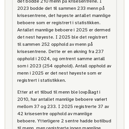
det bodde 210 menn på krisesentrene. I
2023 bodde det til sammen 233 menn på
krisesentrene, det høyeste antallet mannlige
beboere som er registrert i statistikken.
Antallet mannlige beboere i 2025 er dermed
det nest høyeste. I 2025 ble det registrert
til sammen 252 opphold av menn på
krisesentrene. Dette er en økning fra 237
opphold i 2024, og omtrent samme antall
som i 2023 (254 opphold). Antall opphold av
menn i 2025 er det nest høyeste som er
registrert i statistikken.
Etter at et tilbud til menn ble lovpålagt i
2010, har antallet mannlige beboere variert
mellom 37 og 233. I 2025 registrerte 37 av
42 krisesentre opphold av mannlige
beboere. Ytterligere 2 sentre hadde botilbud
til menn, men registrerte ingen mannlige