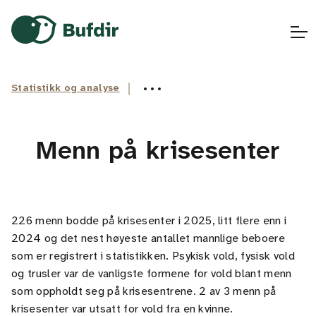
Gå til hovedinnhold
Gå til hovedmeny
Gå til fremsiden
Statistikk og analyse
Menn på krisesenter
226 menn bodde på krisesenter i 2025, litt flere enn i
2024 og det nest høyeste antallet mannlige beboere
som er registrert i statistikken. Psykisk vold, fysisk vold
og trusler var de vanligste formene for vold blant menn
som oppholdt seg på krisesentrene. 2 av 3 menn på
krisesenter var utsatt for vold fra en kvinne.