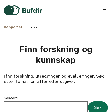
Gå til hovedinnhold
Gå til hovedmeny
Gå til fremsiden
Rapporter
Finn forskning og
kunnskap
Finn forskning, utredninger og evalueringer. Søk
etter tema, forfatter eller utgiver.
Søkeord
Søk