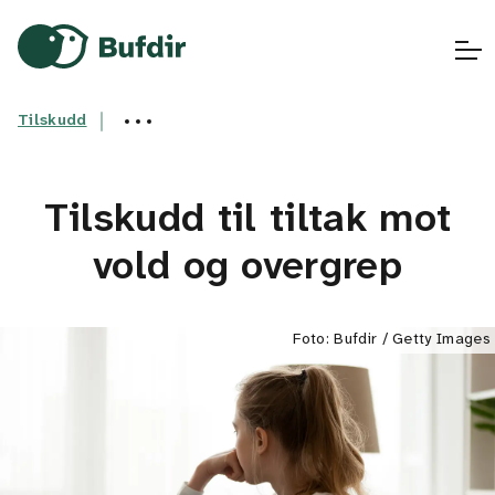
Gå til hovedinnhold
Gå til hovedmeny
Gå til fremsiden
Tilskudd
Tilskudd til tiltak mot
vold og overgrep
Foto: Bufdir / Getty Images