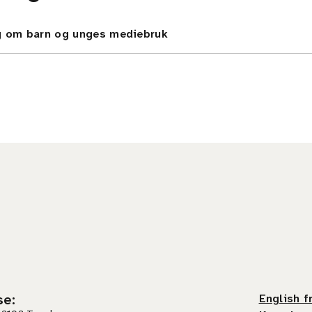
ng om barn og unges mediebruk
se
:
English f