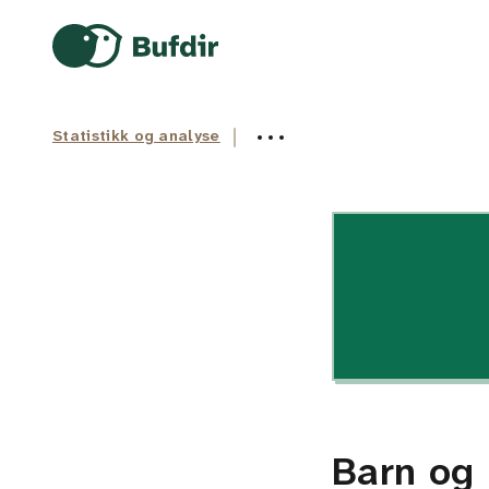
Gå til hovedinnhold
Gå til hovedmeny
Gå til fremsiden
Statistikk og analyse
Barn og