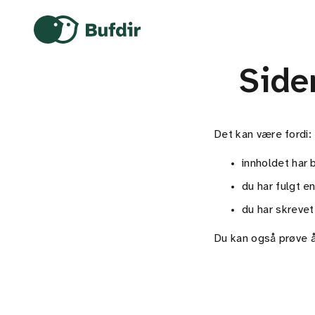
Gå til hovedinnhold
Gå til hovedmeny
Gå til fremsiden
Side
Det kan være fordi:
innholdet har b
du har fulgt e
du har skrevet
Du kan også prøve å